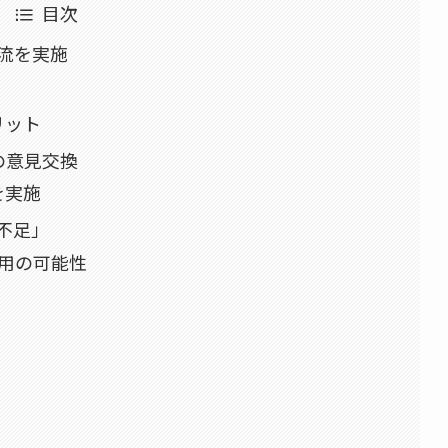
目次
流を実施
リット
の意見交換
を実施
不足」
活用の可能性