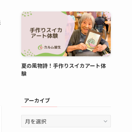
践
と
夏の風物詩！手作りスイカアート体
験
アーカイブ
ア
ー