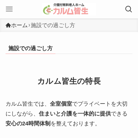
ホーム
施設での過ごし方
施設での過ごし方
カルム皆生の特長
カルム皆生では、
全室個室
でプライベートを大切
にしながら、
住まいと介護を一体的に提供
できる
安心の24時間体制
を整えております。