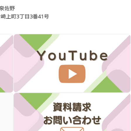
泉佐野
倉崎上町3丁目3番41号