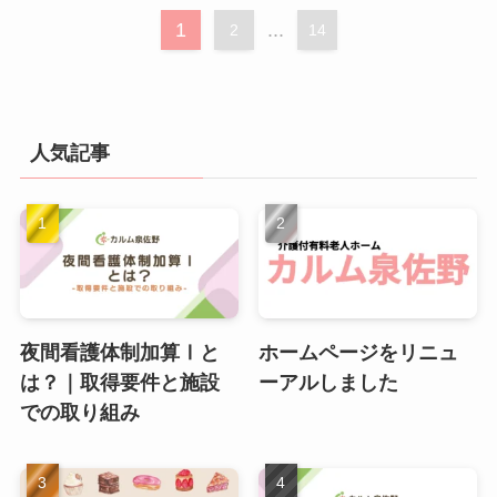
1
...
2
14
人気記事
夜間看護体制加算Ⅰと
ホームページをリニュ
は？｜取得要件と施設
ーアルしました
での取り組み