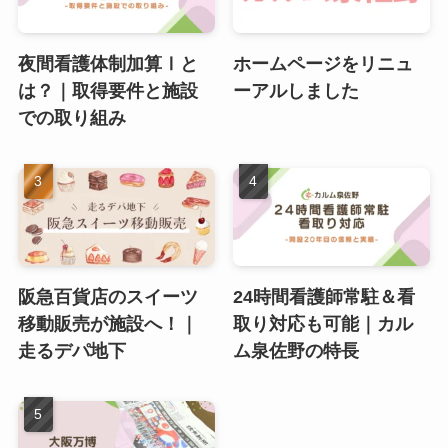
夜間看護体制加算Ⅰと
ホームページをリニュ
は？｜取得要件と施設
ーアルしました
での取り組み
阪急百貨店のスイーツ
24時間看護師常駐＆看
移動販売が施設へ！｜
取り対応も可能｜カル
走るデパ地下
ム泉佐野の特長