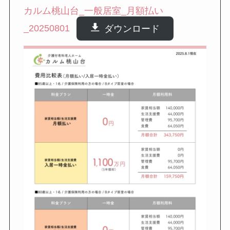
カルム桃山台_一般居室_月額払い
_20250801
ダウンロード