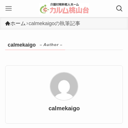
ホーム
calmekaigoの執筆記事
calmekaigo
– Author –
calmekaigo