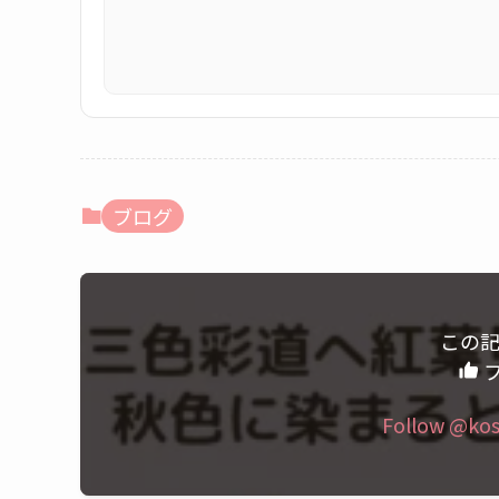
ブログ
この
フ
Follow @ko