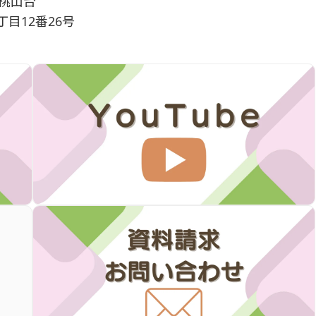
桃山台
丁目12番26号