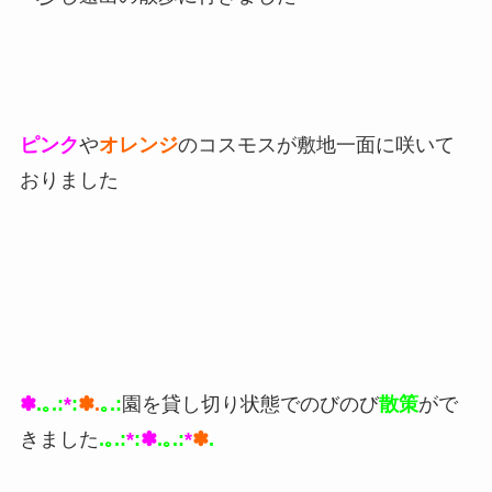
ピンク
や
オレンジ
のコスモスが敷地一面に咲いて
おりました
✽
.｡.:
*
:
✽.
｡.:
園を貸し切り状態でのびのび
散策
がで
きました
.｡.:
*
:
✽
.｡.:
*
✽
.