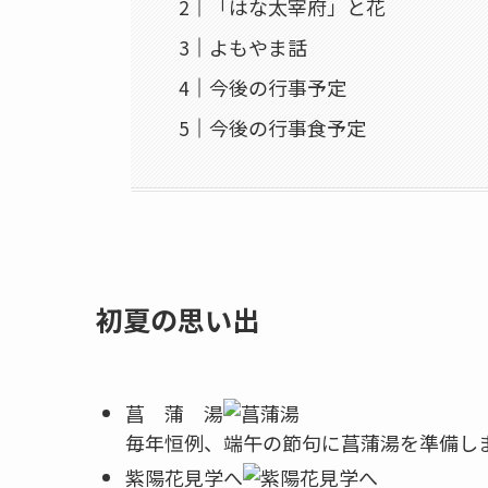
「はな太宰府」と花
よもやま話
今後の行事予定
今後の行事食予定
初夏の思い出
菖 蒲 湯
毎年恒例、端午の節句に菖蒲湯を準備し
紫陽花見学へ