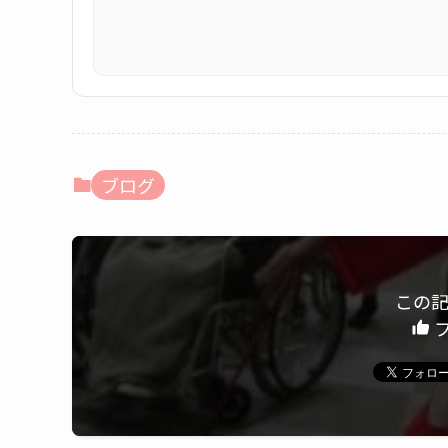
ブログ
この
フ