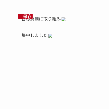
保存
皆様真剣に取り組み
集中しました