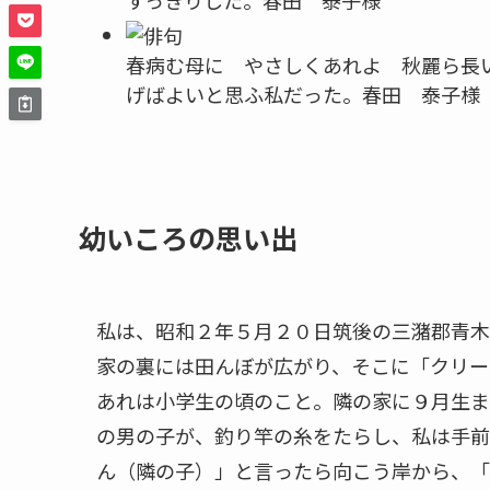
すっきりした。
春田 泰子様
春病む母に やさしくあれよ 秋麗ら
長
げばよいと思ふ私だった。
春田 泰子様
幼いころの思い出
私は、昭和２年５月２０日筑後の三潴郡青木
家の裏には田んぼが広がり、そこに「クリー
あれは小学生の頃のこと。隣の家に９月生ま
の男の子が、釣り竿の糸をたらし、私は手前
ん（隣の子）」と言ったら向こう岸から、「