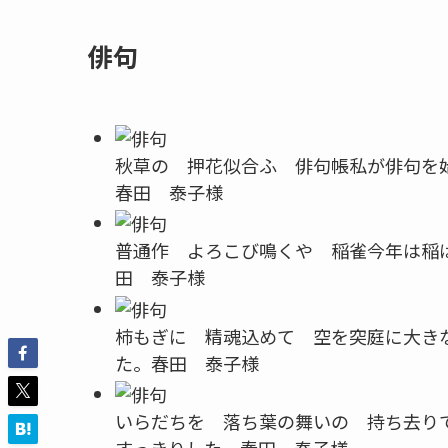
俳句
秋草の 押花似合ふ 俳句帳
私が俳句を
春田 泰子様
普通作 よろこび鳴くや 稲雀
今年は稲
田 泰子様
柿もぎに 精魂込めて 空を突
庭に大き
た。
春田 泰子様
いらだちを 落ち葉の舞いの 持ち去り